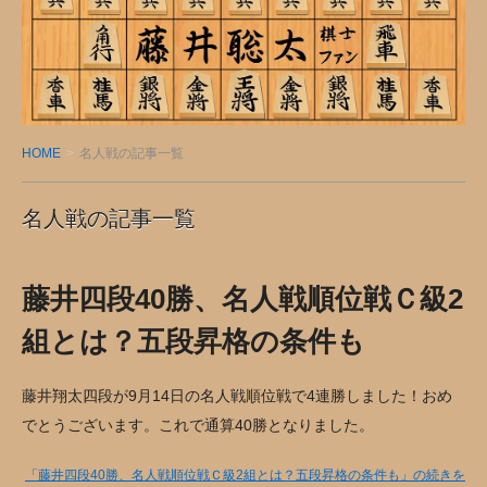
藤
井
聡
太
棋
HOME
名人戦の記事一覧
士
フ
名人戦の記事一覧
ァ
ン
ブ
藤井四段40勝、名人戦順位戦Ｃ級2
ロ
グ
組とは？五段昇格の条件も
藤井翔太四段が9月14日の名人戦順位戦で4連勝しました！おめ
でとうございます。これで通算40勝となりました。
「藤井四段40勝、名人戦順位戦Ｃ級2組とは？五段昇格の条件も」の続きを