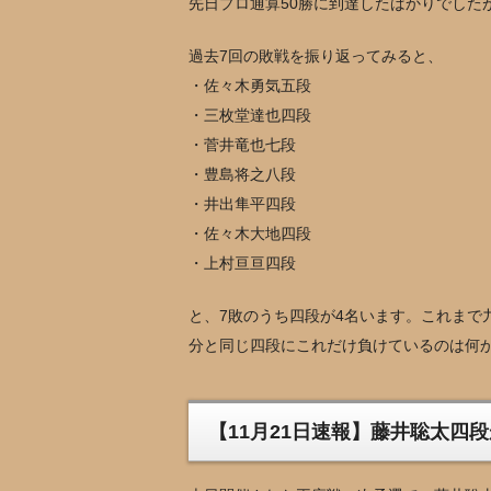
先日プロ通算50勝に到達したばかりでした
過去7回の敗戦を振り返ってみると、
・佐々木勇気五段
・三枚堂達也四段
・菅井竜也七段
・豊島将之八段
・井出隼平四段
・佐々木大地四段
・上村亘亘四段
と、7敗のうち四段が4名います。これまで
分と同じ四段にこれだけ負けているのは何
【11月21日速報】藤井聡太四