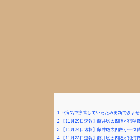
1
※病気で療養していたため更新できませ
2
【11月29日速報】藤井聡太四段が棋聖
3
【11月24日速報】藤井聡太四段が王位
4
【11月23日速報】藤井聡太四段が銀河