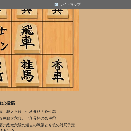
サイトマップ
近の投稿
藤井聡太六段、七段昇格の条件②
藤井聡太六段、七段昇格の条件①
藤井総太六段の過去の戦績と今後の対局予定
【まとめ】