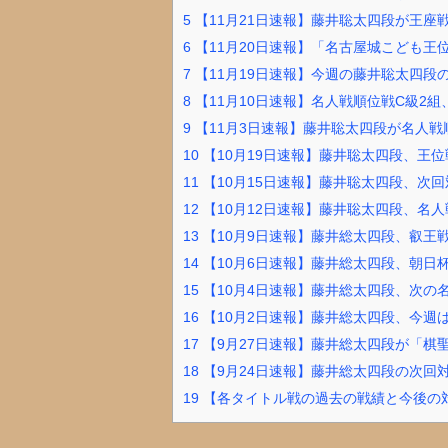
5
【11月21日速報】藤井聡太四段が王座
6
【11月20日速報】「名古屋城こども王
7
【11月19日速報】今週の藤井聡太四段
8
【11月10日速報】名人戦順位戦C級2
9
【11月3日速報】藤井聡太四段が名人戦
10
【10月19日速報】藤井聡太四段、王
11
【10月15日速報】藤井聡太四段、次回
12
【10月12日速報】藤井聡太四段、名
13
【10月9日速報】藤井総太四段、叡王
14
【10月6日速報】藤井総太四段、朝日
15
【10月4日速報】藤井総太四段、次の名
16
【10月2日速報】藤井総太四段、今週
17
【9月27日速報】藤井総太四段が「棋
18
【9月24日速報】藤井総太四段の次回対
19
【各タイトル戦の過去の戦績と今後の